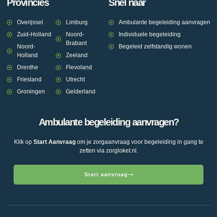
Provincies
Snel naar
Overijssel
Limburg
Ambulante begeleiding aanvragen
Zuid-Holland
Noord-
Individuele begeleiding
Brabant
Noord-
Begeleid zelfstandig wonen
Holland
Zeeland
Drenthe
Flevoland
Friesland
Utrecht
Groningen
Gelderland
Ambulante begeleiding aanvragen?
Klik op
Start Aanvraag
om je zorgaanvraag voor begeleiding in gang te
zetten via zorgloket.nl.
Start aanvraag