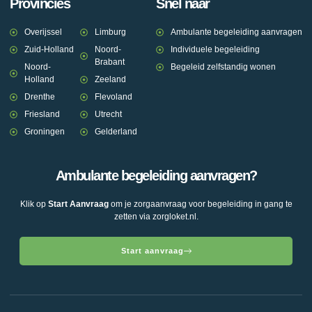
Provincies
Snel naar
Overijssel
Limburg
Ambulante begeleiding aanvragen
Zuid-Holland
Noord-
Individuele begeleiding
Brabant
Noord-
Begeleid zelfstandig wonen
Holland
Zeeland
Drenthe
Flevoland
Friesland
Utrecht
Groningen
Gelderland
Ambulante begeleiding aanvragen?
Klik op
Start Aanvraag
om je zorgaanvraag voor begeleiding in gang te
zetten via zorgloket.nl.
Start aanvraag