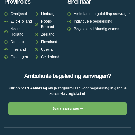
Provincies
Snel naar
Overijssel
Limburg
Ambulante begeleiding aanvragen
Zuid-Holland
Noord-
Individuele begeleiding
Brabant
Noord-
Begeleid zelfstandig wonen
Holland
Zeeland
Drenthe
Flevoland
Friesland
Utrecht
Groningen
Gelderland
Ambulante begeleiding aanvragen?
Klik op
Start Aanvraag
om je zorgaanvraag voor begeleiding in gang te
zetten via zorgloket.nl.
Start aanvraag