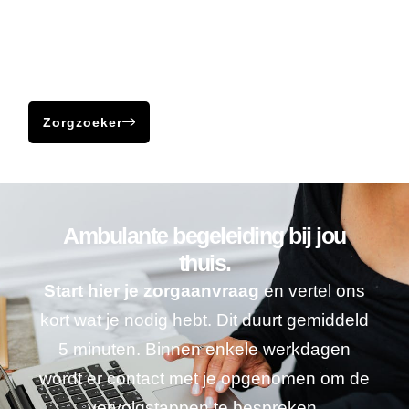
Niet alle problematieken kun je in hokjes plaatsen. Heb je
bepaalde klachten en ben je benieuwd wat je hier mee zou
kunnen, neem dan gerust contact op met een zorgaanbieder
bij jou in de buurt.
Zorgzoeker
Ambulante begeleiding bij jou
thuis.
Start hier je zorgaanvraag
en vertel ons
kort wat je nodig hebt. Dit duurt gemiddeld
5 minuten. Binnen enkele werkdagen
wordt er contact met je opgenomen om de
vervolgstappen te bespreken.