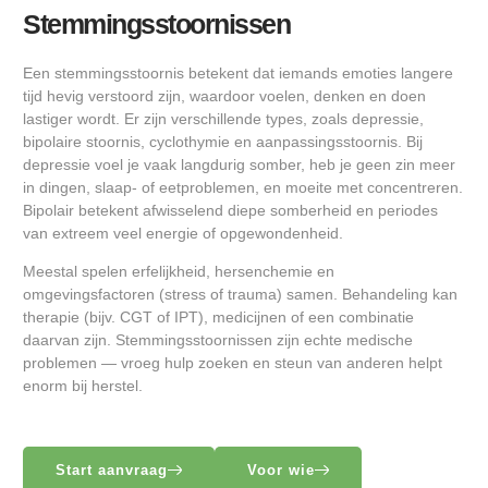
Stemmingsstoornissen
Een stemmingsstoornis betekent dat iemands emoties langere
tijd hevig verstoord zijn, waardoor voelen, denken en doen
lastiger wordt. Er zijn verschillende types, zoals depressie,
bipolaire stoornis, cyclothymie en aanpassingsstoornis. Bij
depressie voel je vaak langdurig somber, heb je geen zin meer
in dingen, slaap- of eetproblemen, en moeite met concentreren.
Bipolair betekent afwisselend diepe somberheid en periodes
van extreem veel energie of opgewondenheid.
Meestal spelen erfelijkheid, hersenchemie en
omgevingsfactoren (stress of trauma) samen. Behandeling kan
therapie (bijv. CGT of IPT), medicijnen of een combinatie
daarvan zijn. Stemmingsstoornissen zijn echte medische
problemen — vroeg hulp zoeken en steun van anderen helpt
enorm bij herstel.
Start aanvraag
Voor wie