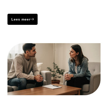
dagelijkse activiteiten. Dit kan ontstaan door een combinatie
van persoonlijke eigenschappen, lichamelijke oorzaken en
dagelijkse belevingen.
Lees meer
Dysthyme stoornis
Een dysthyme stoornis oftewel dysthymie, is een