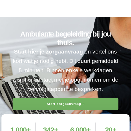
Ambulante begeleiding bij jou
thuis.
Start hier je zorgaanvraag
en vertel ons
kort wat je nodig hebt. Dit duurt gemiddeld
5 minuten. Binnen enkele werkdagen
wordt er contact met je opgenomen om de
vervolgstappen te bespreken.
Start zorgaanvraag
1,000
+
342
+
6,000
+
20
+