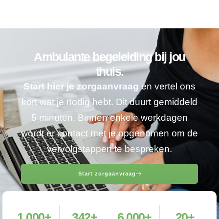
Ambulante begeleiding bij jou
thuis.
Start hier je zorgaanvraag
en vertel ons
kort wat je nodig hebt. Dit duurt gemiddeld
5 minuten. Binnen enkele werkdagen
wordt er contact met je opgenomen om de
vervolgstappen te bespreken.
Start zorgaanvraag
1,000
+
342
+
6,000
+
20
+