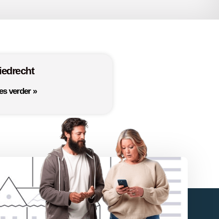
iedrecht
es verder »