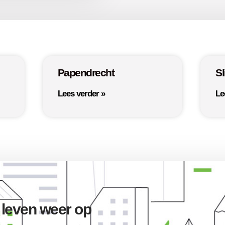
Papendrecht
Sl
Lees verder »
Le
 leven weer op