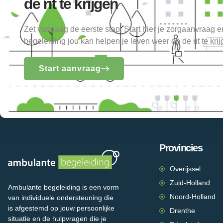
de rit te krijgen
Zet vandaag de eerste stap. Start hier je zorgaanvraag 
begeleiding jou kan helpen je leven weer op de rit te krij
Start aanvraag
Provincies
Overijssel
Zuid-Holland
Ambulante begeleiding is een vorm
Noord-Holland
van individuele ondersteuning die
is afgestemd op jouw persoonlijke
Drenthe
situatie en de hulpvragen die je