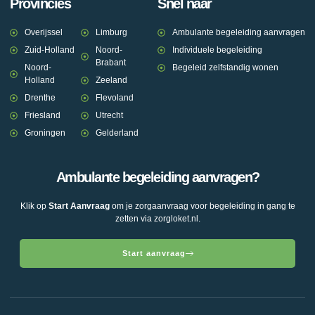
Provincies
Snel naar
Overijssel
Limburg
Ambulante begeleiding aanvragen
Zuid-Holland
Noord-
Individuele begeleiding
Brabant
Noord-
Begeleid zelfstandig wonen
Holland
Zeeland
Drenthe
Flevoland
Friesland
Utrecht
Groningen
Gelderland
Ambulante begeleiding aanvragen?
Klik op
Start Aanvraag
om je zorgaanvraag voor begeleiding in gang te
zetten via zorgloket.nl.
Start aanvraag