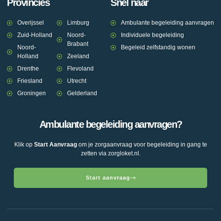
Provincies
Snel naar
Overijssel
Limburg
Ambulante begeleiding aanvragen
Zuid-Holland
Noord-
Individuele begeleiding
Brabant
Noord-
Begeleid zelfstandig wonen
Holland
Zeeland
Drenthe
Flevoland
Friesland
Utrecht
Groningen
Gelderland
Ambulante begeleiding aanvragen?
Klik op
Start Aanvraag
om je zorgaanvraag voor begeleiding in gang te
zetten via zorgloket.nl.
Start aanvraag