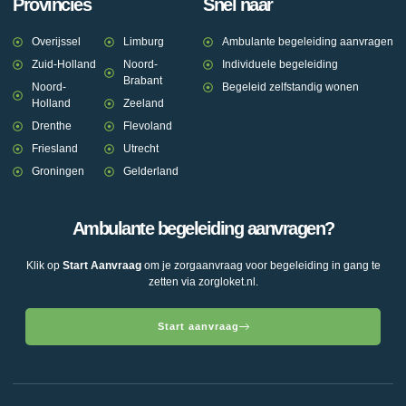
Provincies
Snel naar
Overijssel
Limburg
Ambulante begeleiding aanvragen
Zuid-Holland
Noord-
Individuele begeleiding
Brabant
Noord-
Begeleid zelfstandig wonen
Holland
Zeeland
Drenthe
Flevoland
Friesland
Utrecht
Groningen
Gelderland
Ambulante begeleiding aanvragen?
Klik op
Start Aanvraag
om je zorgaanvraag voor begeleiding in gang te
zetten via zorgloket.nl.
Start aanvraag