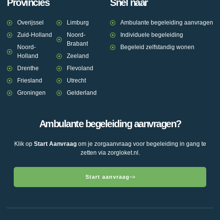
Provincies
Snel naar
Overijssel
Limburg
Ambulante begeleiding aanvragen
Zuid-Holland
Noord-
Individuele begeleiding
Brabant
Noord-
Begeleid zelfstandig wonen
Holland
Zeeland
Drenthe
Flevoland
Friesland
Utrecht
Groningen
Gelderland
Ambulante begeleiding aanvragen?
Klik op
Start Aanvraag
om je zorgaanvraag voor begeleiding in gang te
zetten via zorgloket.nl.
Start aanvraag