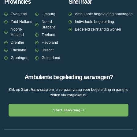
Provincies
Snel naar
Overijssel
Limburg
Ambulante begeleiding aanvragen
Zuid-Holland
Noord-
Individuele begeleiding
Brabant
Noord-
Begeleid zelfstandig wonen
Holland
Zeeland
Drenthe
Flevoland
Friesland
Utrecht
Groningen
Gelderland
Ambulante begeleiding aanvragen?
Klik op
Start Aanvraag
om je zorgaanvraag voor begeleiding in gang te
zetten via zorgloket.nl.
Start aanvraag