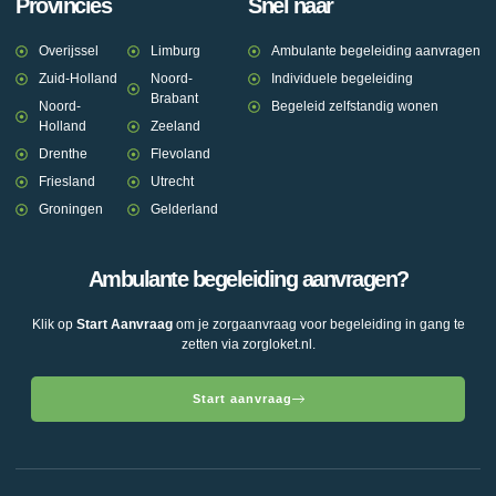
Provincies
Snel naar
Overijssel
Limburg
Ambulante begeleiding aanvragen
Zuid-Holland
Noord-
Individuele begeleiding
Brabant
Noord-
Begeleid zelfstandig wonen
Holland
Zeeland
Drenthe
Flevoland
Friesland
Utrecht
Groningen
Gelderland
Ambulante begeleiding aanvragen?
Klik op
Start Aanvraag
om je zorgaanvraag voor begeleiding in gang te
zetten via zorgloket.nl.
Start aanvraag