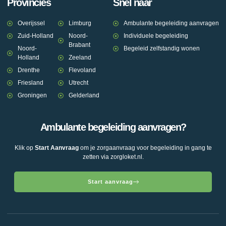
Provincies
Snel naar
Overijssel
Limburg
Ambulante begeleiding aanvragen
Zuid-Holland
Noord-
Individuele begeleiding
Brabant
Noord-
Begeleid zelfstandig wonen
Holland
Zeeland
Drenthe
Flevoland
Friesland
Utrecht
Groningen
Gelderland
Ambulante begeleiding aanvragen?
Klik op
Start Aanvraag
om je zorgaanvraag voor begeleiding in gang te
zetten via zorgloket.nl.
Start aanvraag