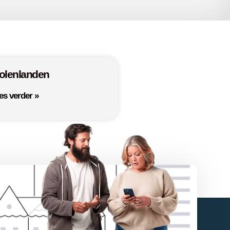
olenlanden
es verder »