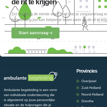
de rit te krijgen
Zet vandaag de eerste stap. Start hier je zorgaanvraag 
begeleiding jou kan helpen je leven weer op de rit te krij
Start aanvraag
Provincies
Overijssel
Zuid-Holland
Ambulante begeleiding is een vorm
Noord-Holland
van individuele ondersteuning die
is afgestemd op jouw persoonlijke
Drenthe
situatie en de hulpvragen die je