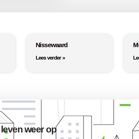
Nissewaard
M
Lees verder »
Le
 leven weer op