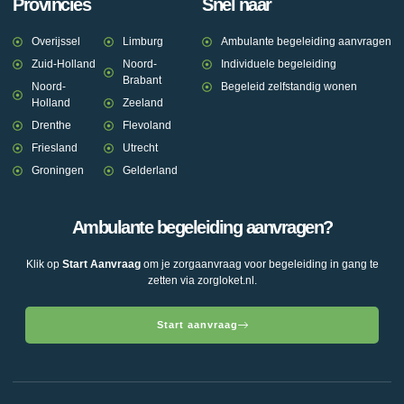
Provincies
Snel naar
Overijssel
Limburg
Ambulante begeleiding aanvragen
Zuid-Holland
Noord-
Individuele begeleiding
Brabant
Noord-
Begeleid zelfstandig wonen
Holland
Zeeland
Drenthe
Flevoland
Friesland
Utrecht
Groningen
Gelderland
Ambulante begeleiding aanvragen?
Klik op
Start Aanvraag
om je zorgaanvraag voor begeleiding in gang te
zetten via zorgloket.nl.
Start aanvraag