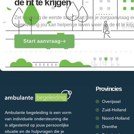
de rit te krijgen
Zet vandaag de eerste stap. Start hier je zorgaanvraag 
begeleiding jou kan helpen je leven weer op de rit te krij
Start aanvraag
Provincies
Overijssel
Zuid-Holland
Ambulante begeleiding is een vorm
Noord-Holland
van individuele ondersteuning die
is afgestemd op jouw persoonlijke
Drenthe
situatie en de hulpvragen die je