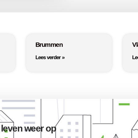
Brummen
V
Lees verder »
Le
 leven weer op