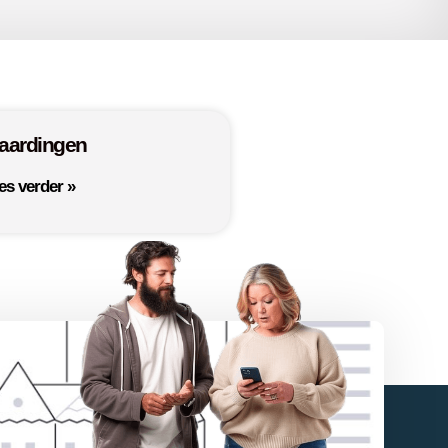
laardingen
es verder »