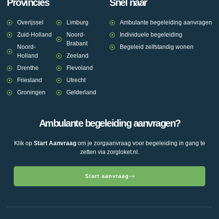
Provincies
Snel naar
Overijssel
Limburg
Ambulante begeleiding aanvragen
Zuid-Holland
Noord-
Individuele begeleiding
Brabant
Noord-
Begeleid zelfstandig wonen
Holland
Zeeland
Drenthe
Flevoland
Friesland
Utrecht
Groningen
Gelderland
Ambulante begeleiding aanvragen?
Klik op
Start Aanvraag
om je zorgaanvraag voor begeleiding in gang te
zetten via zorgloket.nl.
Start aanvraag