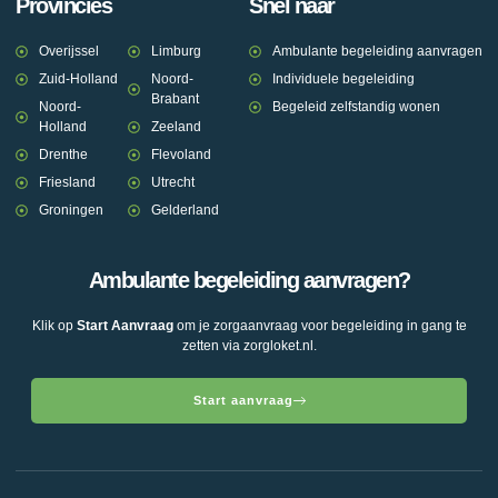
Provincies
Snel naar
Overijssel
Limburg
Ambulante begeleiding aanvragen
Zuid-Holland
Noord-
Individuele begeleiding
Brabant
Noord-
Begeleid zelfstandig wonen
Holland
Zeeland
Drenthe
Flevoland
Friesland
Utrecht
Groningen
Gelderland
Ambulante begeleiding aanvragen?
Klik op
Start Aanvraag
om je zorgaanvraag voor begeleiding in gang te
zetten via zorgloket.nl.
Start aanvraag