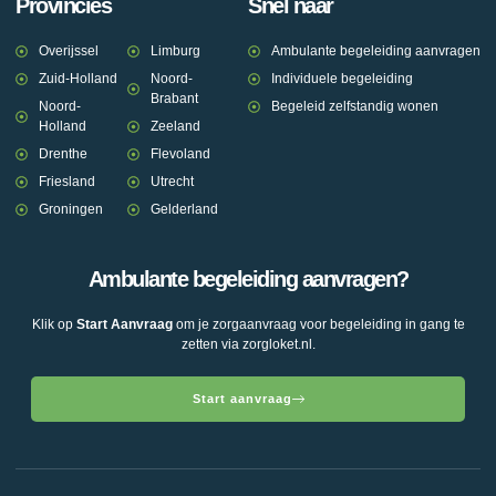
Provincies
Snel naar
Overijssel
Limburg
Ambulante begeleiding aanvragen
Zuid-Holland
Noord-
Individuele begeleiding
Brabant
Noord-
Begeleid zelfstandig wonen
Holland
Zeeland
Drenthe
Flevoland
Friesland
Utrecht
Groningen
Gelderland
Ambulante begeleiding aanvragen?
Klik op
Start Aanvraag
om je zorgaanvraag voor begeleiding in gang te
zetten via zorgloket.nl.
Start aanvraag