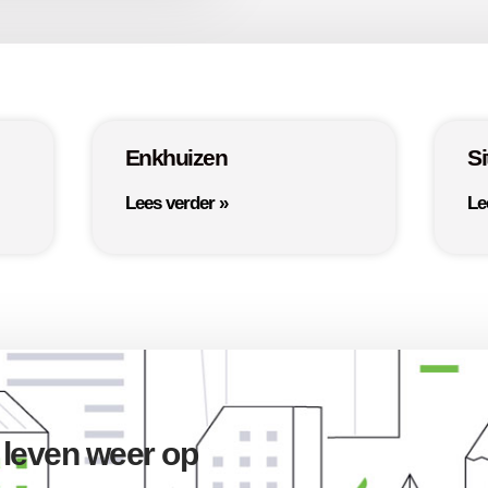
Enkhuizen
Si
Lees verder »
Le
 leven weer op