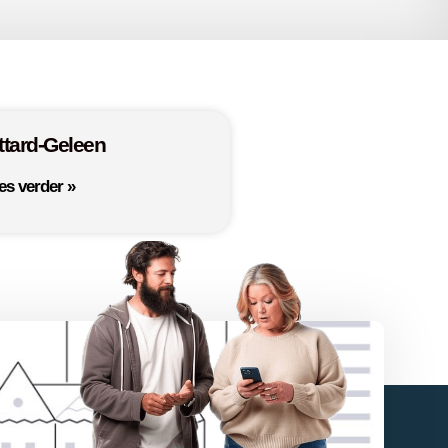
ttard-Geleen
es verder »