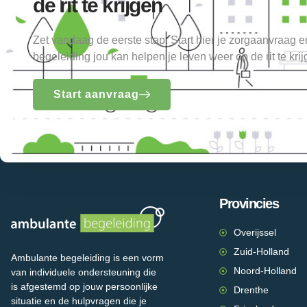
de rit te krijgen
Zet vandaag de eerste stap. Start hier je zorgaanvraag 
begeleiding jou kan helpen je leven weer op de rit te krij
Start aanvraag
Provincies
Overijssel
Zuid-Holland
Ambulante begeleiding is een vorm
Noord-Holland
van individuele ondersteuning die
is afgestemd op jouw persoonlijke
Drenthe
situatie en de hulpvragen die je