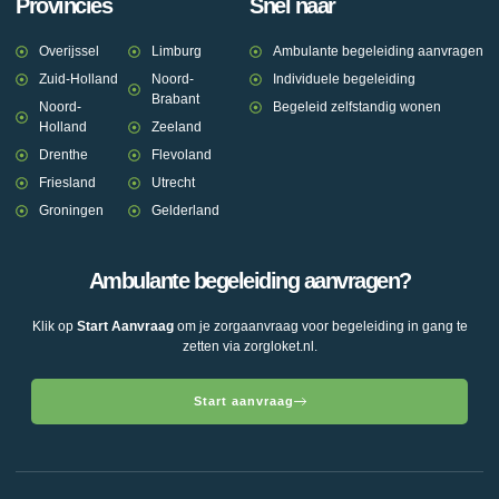
Provincies
Snel naar
Overijssel
Limburg
Ambulante begeleiding aanvragen
Zuid-Holland
Noord-
Individuele begeleiding
Brabant
Noord-
Begeleid zelfstandig wonen
Holland
Zeeland
Drenthe
Flevoland
Friesland
Utrecht
Groningen
Gelderland
Ambulante begeleiding aanvragen?
Klik op
Start Aanvraag
om je zorgaanvraag voor begeleiding in gang te
zetten via zorgloket.nl.
Start aanvraag