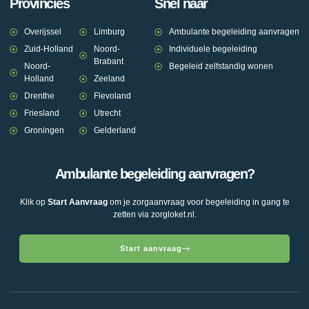
Provincies
Snel naar
Overijssel
Limburg
Ambulante begeleiding aanvragen
Zuid-Holland
Noord-
Individuele begeleiding
Brabant
Noord-
Begeleid zelfstandig wonen
Holland
Zeeland
Drenthe
Flevoland
Friesland
Utrecht
Groningen
Gelderland
Ambulante begeleiding aanvragen?
Klik op
Start Aanvraag
om je zorgaanvraag voor begeleiding in gang te
zetten via zorgloket.nl.
Start aanvraag