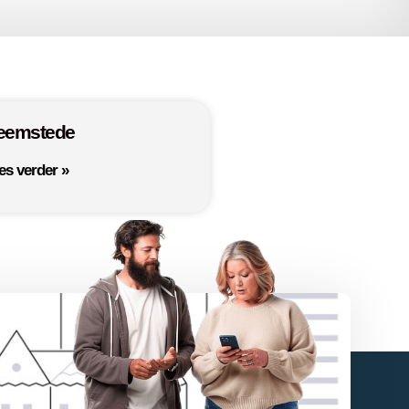
eemstede
es verder »