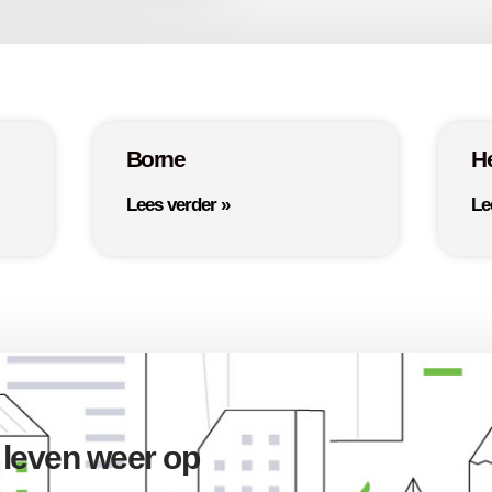
Borne
H
Lees verder »
Le
 leven weer op