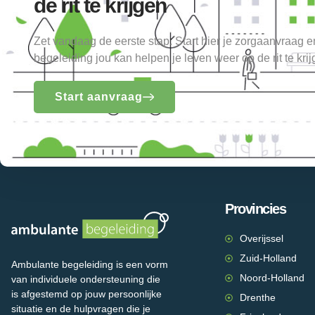
de rit te krijgen
Zet vandaag de eerste stap. Start hier je zorgaanvraag 
begeleiding jou kan helpen je leven weer op de rit te krij
Start aanvraag
Provincies
Overijssel
Zuid-Holland
Ambulante begeleiding is een vorm
Noord-Holland
van individuele ondersteuning die
is afgestemd op jouw persoonlijke
Drenthe
situatie en de hulpvragen die je