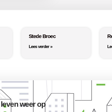
Stede Broec
R
Lees verder »
Le
 leven weer op