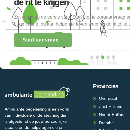
de rit te krijgen
Zet vandaag de eerste stap. Start hier je zorgaanvraag 
begeleiding jou kan helpen je leven weer op de rit te krij
Start aanvraag
Provincies
Overijssel
Zuid-Holland
Ambulante begeleiding is een vorm
Noord-Holland
van individuele ondersteuning die
is afgestemd op jouw persoonlijke
Drenthe
situatie en de hulpvragen die je