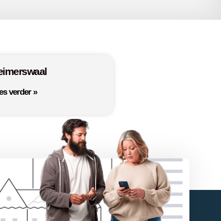
eimerswaal
es verder »