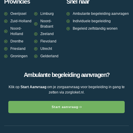
Provincies
Snel naar
Overijssel
Limburg
Ambulante begeleiding aanvragen
Zuid-Holland
Noord-
Individuele begeleiding
Brabant
Noord-
Begeleid zelfstandig wonen
Holland
Zeeland
Drenthe
Flevoland
Friesland
Utrecht
Groningen
Gelderland
Ambulante begeleiding aanvragen?
Klik op
Start Aanvraag
om je zorgaanvraag voor begeleiding in gang te
zetten via zorgloket.nl.
Start aanvraag