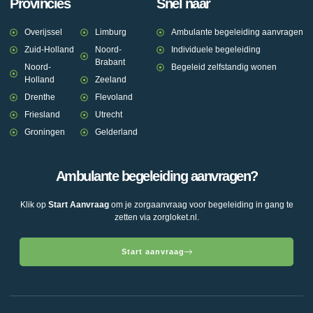
Provincies
Snel naar
Overijssel
Limburg
Ambulante begeleiding aanvragen
Zuid-Holland
Noord-
Individuele begeleiding
Brabant
Noord-
Begeleid zelfstandig wonen
Holland
Zeeland
Drenthe
Flevoland
Friesland
Utrecht
Groningen
Gelderland
Ambulante begeleiding aanvragen?
Klik op
Start Aanvraag
om je zorgaanvraag voor begeleiding in gang te
zetten via zorgloket.nl.
Start aanvraag