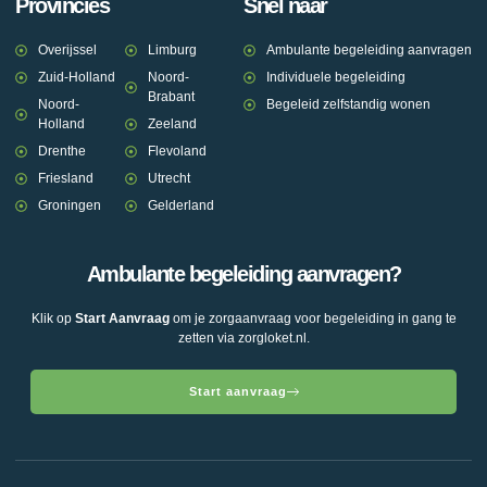
Provincies
Snel naar
Overijssel
Limburg
Ambulante begeleiding aanvragen
Zuid-Holland
Noord-
Individuele begeleiding
Brabant
Noord-
Begeleid zelfstandig wonen
Holland
Zeeland
Drenthe
Flevoland
Friesland
Utrecht
Groningen
Gelderland
Ambulante begeleiding aanvragen?
Klik op
Start Aanvraag
om je zorgaanvraag voor begeleiding in gang te
zetten via zorgloket.nl.
Start aanvraag