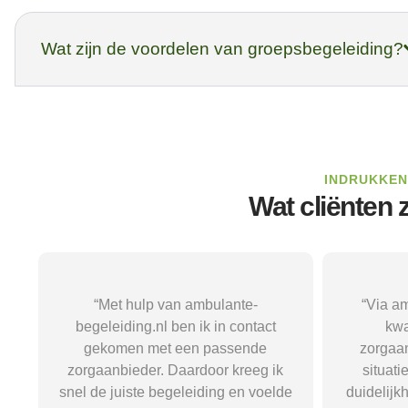
Wat zijn de voordelen van groepsbegeleiding?
INDRUKKEN
Wat cliënten
“Via ambulante-begeleiding.nl
“Met
kwam ik terecht bij een
begel
zorgaanbieder die echt bij mijn
passe
situatie paste. Dat gaf mij rust,
aansloot
de
duidelijkheid en het vertrouwen dat
begeleid