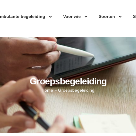
mbulante begeleiding
Voor wie
Soorten
S
Groepsbegeleiding
Home
»
Groepsbegeleiding