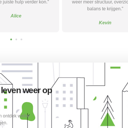
r structuur, overzicht en
ik me eindelijk gehoord, be
balans te krijgen.”
en goed ondersteund.
Kevin
Sanne
 leven weer op
en ontdek welke
gen.