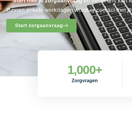
Start hier je zorgaanvraag
en vertel ons kort 
Binnen enkele werkdagen wordt er contact met 
Start zorgaanvraag
1,000
+
Zorgvragen