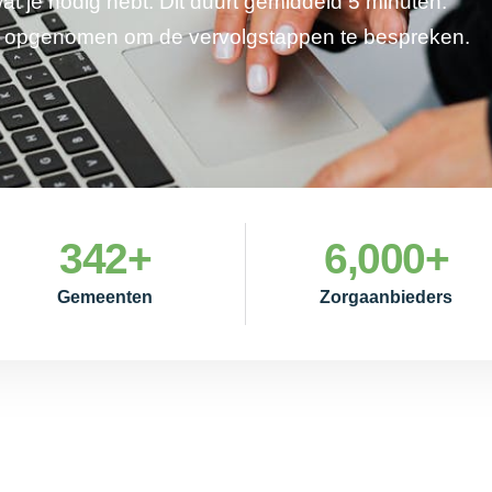
wat je nodig hebt. Dit duurt gemiddeld 5 minuten.
je opgenomen om de vervolgstappen te bespreken.
342
+
6,000
+
Gemeenten
Zorgaanbieders