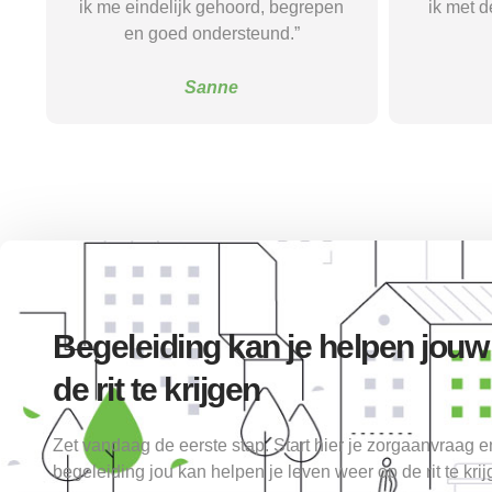
n
ik met de juiste hulp verder kon.”
weer mee
Alice
Begeleiding kan je helpen jouw
de rit te krijgen
Zet vandaag de eerste stap. Start hier je zorgaanvraag 
begeleiding jou kan helpen je leven weer op de rit te krij