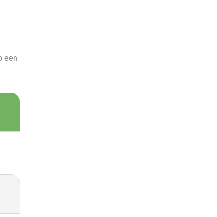
p een
n