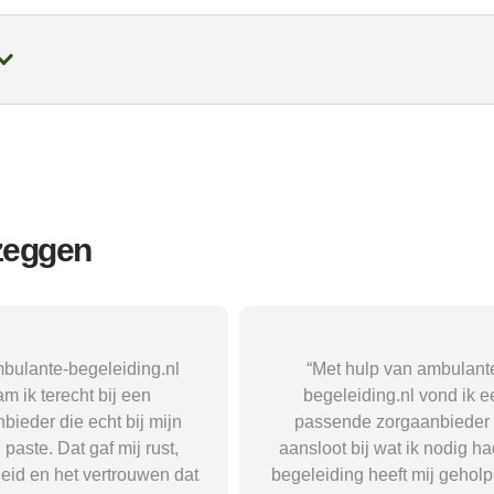
 zeggen
 hulp van ambulante-
“Met hulp van ambulant
eiding.nl vond ik een
begeleiding.nl ben ik in co
nde zorgaanbieder die
gekomen met een passe
 bij wat ik nodig had. De
zorgaanbieder. Daardoor kr
ing heeft mij geholpen om
snel de juiste begeleiding en