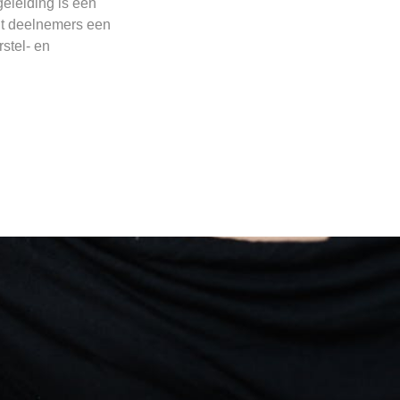
eleiding is een
dt deelnemers een
stel- en