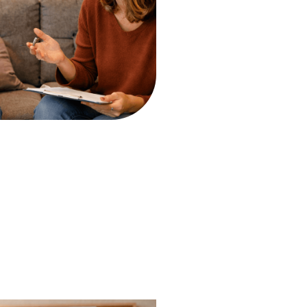
aken het voor normaal
el moeilijk om met getallen
en.