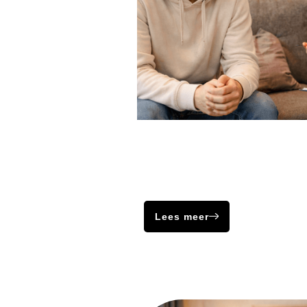
Antisociaal
Dyscalculie en dyslexie maken h
intelligente mensen toch heel moe
te werken en teksten te lezen.
Lees meer