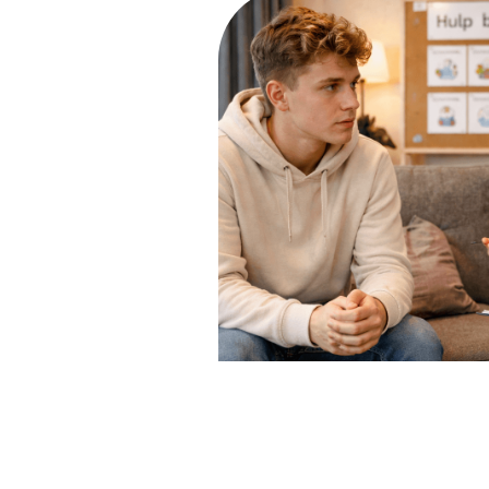
Niet Anders Omsc
(NAO)
NAH is schade aan de hersenen d