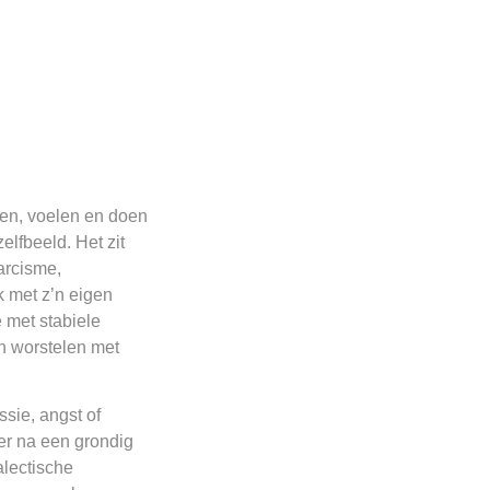
ken, voelen en doen
elfbeeld. Het zit
arcisme,
k met z’n eigen
 met stabiele
en worstelen met
ie, angst of
er na een grondig
alectische