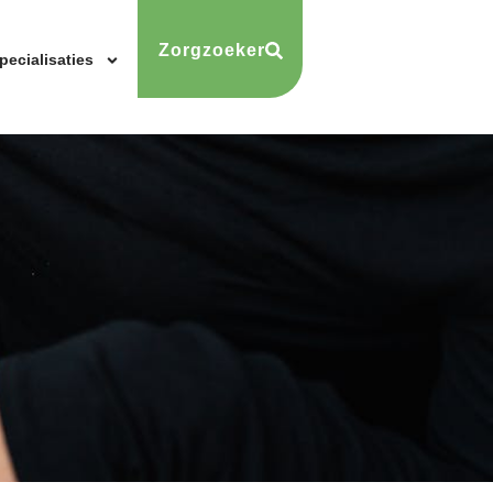
Zorgzoeker
pecialisaties