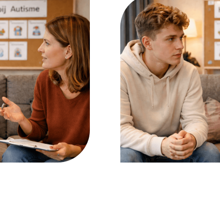
hreven
Ontwijkend
NAH is schade aan de hers
het leven is ontstaan. Het 
ie in de loop van
functioneren van mensen.