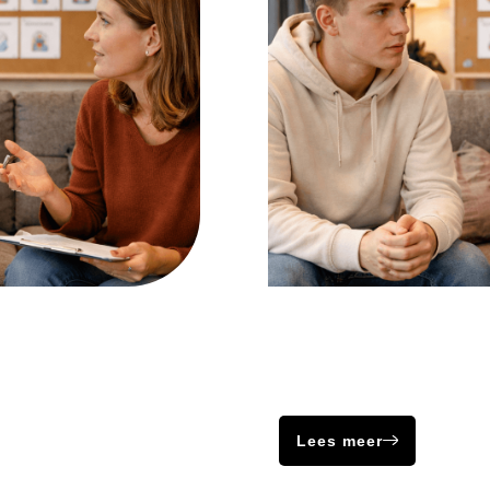
Paranoïde
op in veilige
Ontwikkelingsstoornissen 
t verschillende
aandoeningen die van invlo
groei, ontwikkeling en func
Lees meer