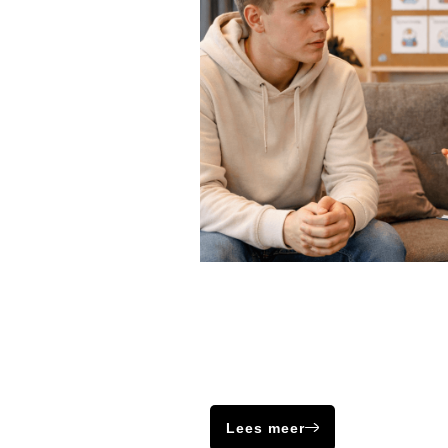
Afhankelijk
Bij een angststoornis treedt angst 
situaties en kan dit voortkomen ui
interne of externe factoren.
Lees meer