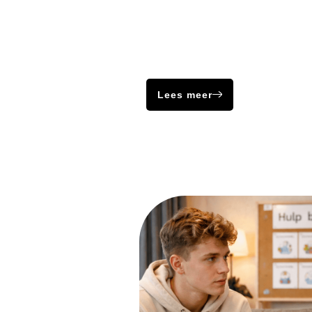
Schizoïde
Bij een persoonlijkheidsstoornis h
een langdurig afwijkend patroon 
en gedrag wat veel invloed heeft 
Lees meer