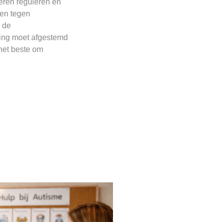
eren reguleren en
nen tegen
 de
ling moet afgestemd
het beste om