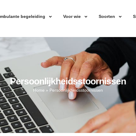
mbulante begeleiding
Voor wie
Soorten
S
Persoonlijkheidsstoornissen
Home
»
Persoonlijkheidsstoornissen