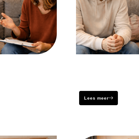
Schizotypisch
et voor normaal
Dyscalculie en dyslexie m
ilijk om met getallen
intelligente mensen toch he
te werken en teksten te lez
Lees meer