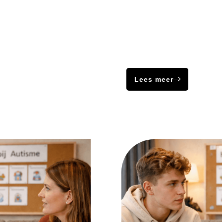
Borderline
eeft een individu
Mensen met een licht verst
van denken, voelen
hebben moeite met het ver
op het leven.
om zich aan te passen aan
Lees meer