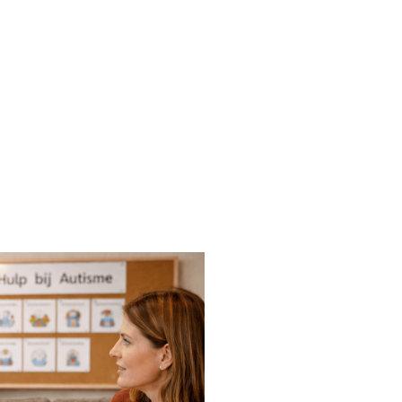
andelijke beperking
werken van informatie en
 veranderingen.