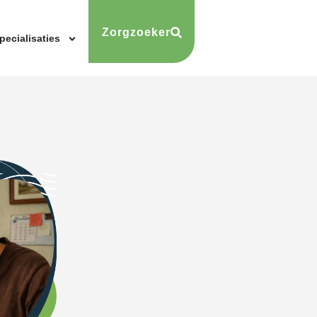
Zorgzoeker
pecialisaties