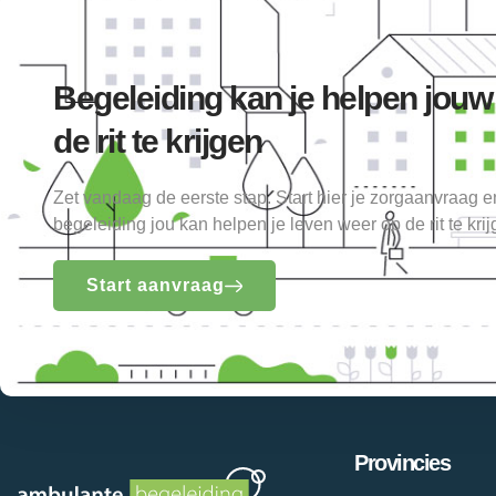
Begeleiding kan je helpen jouw
de rit te krijgen
Zet vandaag de eerste stap. Start hier je zorgaanvraag 
begeleiding jou kan helpen je leven weer op de rit te krij
Start aanvraag
Provincies