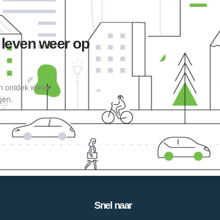
 leven weer op
en ontdek welke
gen.
Snel naar