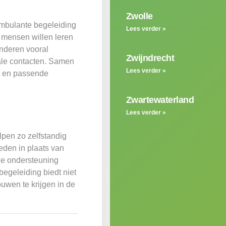
Zwolle
ambulante begeleiding
Lees verder »
mensen willen leren
anderen vooral
Zwijndrecht
iale contacten. Samen
Lees verder »
n en passende
Zwartewaterland
Lees verder »
pen zo zelfstandig
eden in plaats van
he ondersteuning
egeleiding biedt niet
uwen te krijgen in de