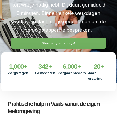
kort wat je nodig hebt. Dit duurt gemiddeld
5 minuten. Binnen enkele werkdagen
wordt er contact met je opgenomen om de
vervolgstappen te bespreken.
Start zorgaanvraag
1,000
+
342
+
6,000
+
20
+
Zorgvragen
Gemeenten
Zorgaanbieders
Jaar
ervaring
Praktische hulp in Vaals vanuit de eigen
leefomgeving