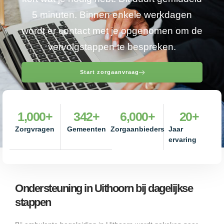
5 minuten. Binnen enkele werkdagen
wordt er contact met je opgenomen om de
vervolgstappen te bespreken.
Start zorgaanvraag
1,000
+
342
+
6,000
+
20
+
Zorgvragen
Gemeenten
Zorgaanbieders
Jaar
ervaring
Ondersteuning in Uithoorn bij dagelijkse
stappen