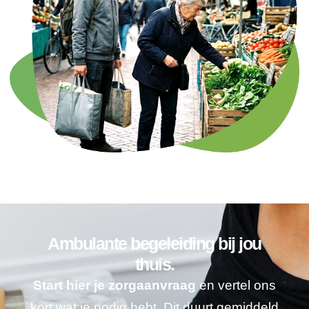
Ambulante begeleiding bij jou
thuis.
Start hier je zorgaanvraag
en vertel ons
kort wat je nodig hebt. Dit duurt gemiddeld