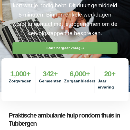
kort wat je nodig hebt. Dit duurt gemiddeld
5 minuten. Binnen enkele werkdagen
wordt er contact met je opgenomen om de
vervolgstappen te bespreken.
Start zorgaanvraag
1,000
+
342
+
6,000
+
20
+
Zorgvragen
Gemeenten
Zorgaanbieders
Jaar
ervaring
Praktische ambulante hulp rondom thuis in
Tubbergen