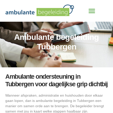
Ambulante begeleiding
Tubbergen
Home
»
Tubbergen
Ambulante ondersteuning in
Tubbergen voor dagelijkse grip dichtbij
Wanneer afspraken, administratie en huishouden door elkaar
gaan lopen, dan is ambulante begeleiding in Tubbergen een
manier om samen orde aan te brengen. De begeleider brengt
samen met jou in kaart welke stappen haalbaar zijn.