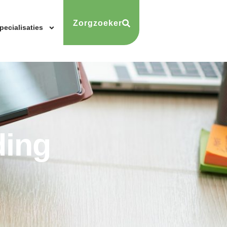
Zorgzoeker
pecialisaties
ding