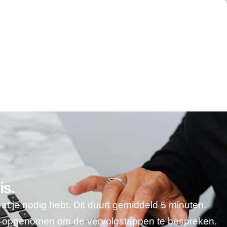
is.
wat je nodig hebt. Dit duurt gemiddeld 5 minuten.
je opgenomen om de vervolgstappen te bespreken.