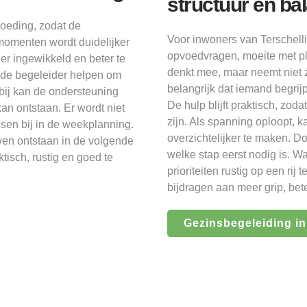
structuur en ba
voeding, zodat de
Voor inwoners van Terschelli
tmomenten wordt duidelijker
opvoedvragen, moeite met pl
der ingewikkeld en beter te
denkt mee, maar neemt niet z
n de begeleider helpen om
belangrijk dat iemand begrij
bij kan de ondersteuning
De hulp blijft praktisch, zod
n ontstaan. Er wordt niet
zijn. Als spanning oploopt, 
sen bij in de weekplanning.
overzichtelijker te maken. Do
en ontstaan in de volgende
welke stap eerst nodig is. W
tisch, rustig en goed te
prioriteiten rustig op een rij
bijdragen aan meer grip, bete
Gezinsbegeleiding in