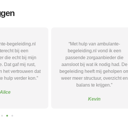
ggen
p van ambulante-
“Met hulp van ambulante-
ng.nl vond ik een
begeleiding.nl ben ik in contact
zorgaanbieder die
gekomen met een passende
wat ik nodig had. De
zorgaanbieder. Daardoor kreeg i
eeft mij geholpen om
snel de juiste begeleiding en voe
uctuur, overzicht en
ik me eindelijk gehoord, begrep
s te krijgen.”
en goed ondersteund.”
Kevin
Sanne