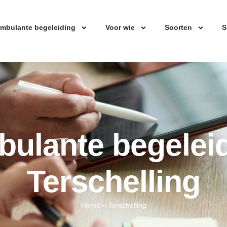
mbulante begeleiding
Voor wie
Soorten
S
ulante begelei
Terschelling
Home
»
Terschelling