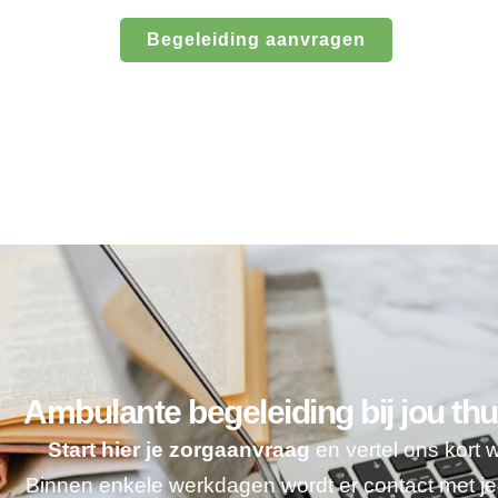
Begeleiding aanvragen
Ambulante begeleiding bij jou thu
Start hier je zorgaanvraag
en vertel ons kort 
Binnen enkele werkdagen wordt er contact met 