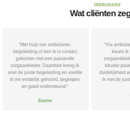
INDRUKKEN
Wat cliënten ze
“Via ambulante-begeleiding.nl
“Met hul
kwam ik terecht bij een
begeleidi
zorgaanbieder die echt bij mijn
passende 
situatie paste. Dat gaf mij rust,
aansloot bij 
duidelijkheid en het vertrouwen dat
begeleiding h
ik met de juiste hulp verder kon.”
weer meer str
balan
Alice