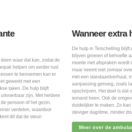
ante
Wanneer extra h
De hulp in Terschelling blijft
blijven groeien of behoefte 
f doen waar dat kan, zodat de
moeite met afspraken wordt d
 aanpak helpen om eerder rust
maar neemt niet zomaar over 
ccessen te benoemen kan er
met een standaardverhaal, ma
iet gewerkt met een
aanpassing genoeg, zoals la
se taken. De hulp blijft
opschrijven. Het doel is dat
 uitvoerbaar zijn. Met heldere
iemand heen. Ook de omgev
 de persoon of het gezin.
duidelijker te maken. Zo kan
einer verdelen, waardoor
steviger dagritme, minder dr
kent dit dat de steun
Meer over de ambula