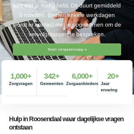
kort wat je nodig hebt. Dit duurt gemiddeld
5 minuten. Binnen enkele werkdagen
wordt er contact met je opgenomen om de
vervolgstappen te bespreken.
Start zorgaanvraag
1,000
+
342
+
6,000
+
20
+
Zorgvragen
Gemeenten
Zorgaanbieders
Jaar
ervaring
Hulp in Roosendaal waar dagelijkse vragen
ontstaan