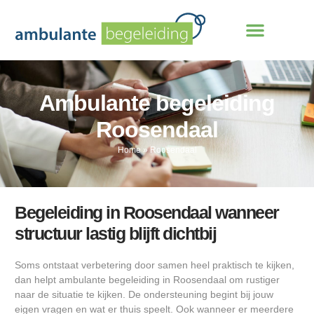
Ambulante begeleiding
Roosendaal
Home
»
Roosendaal
Begeleiding in Roosendaal wanneer
structuur lastig blijft dichtbij
Soms ontstaat verbetering door samen heel praktisch te kijken,
dan helpt ambulante begeleiding in Roosendaal om rustiger
naar de situatie te kijken. De ondersteuning begint bij jouw
eigen vragen en wat er thuis speelt. Ook wanneer er meerdere