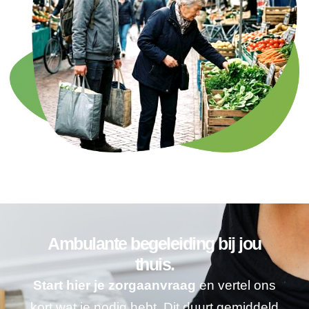
Ambulante begeleiding bij jou
thuis.
Start hier je zorgaanvraag
en vertel ons
kort wat je nodig hebt. Dit duurt gemiddeld