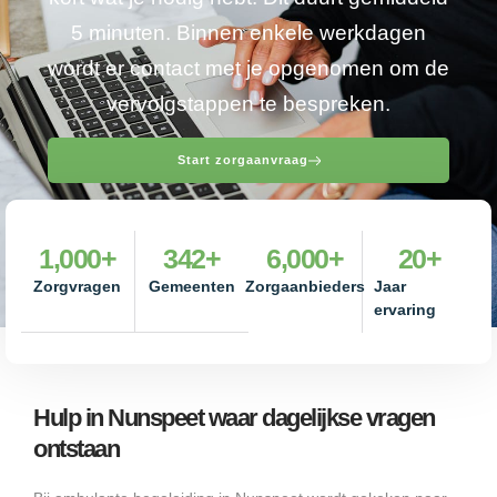
5 minuten. Binnen enkele werkdagen
wordt er contact met je opgenomen om de
vervolgstappen te bespreken.
Start zorgaanvraag
1,000
+
342
+
6,000
+
20
+
Zorgvragen
Gemeenten
Zorgaanbieders
Jaar
ervaring
Hulp in Nunspeet waar dagelijkse vragen
ontstaan