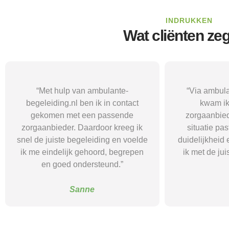
INDRUKKEN
Wat cliënten ze
“Via ambulante-begeleiding.nl
“Met hul
kwam ik terecht bij een
begeleidi
zorgaanbieder die echt bij mijn
passende 
situatie paste. Dat gaf mij rust,
aansloot bij 
duidelijkheid en het vertrouwen dat
begeleiding h
ik met de juiste hulp verder kon.”
weer meer str
balan
Alice