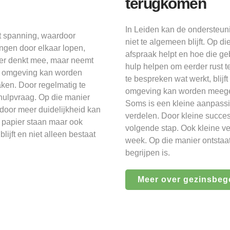
terugkomen
In Leiden kan de ondersteuni
t spanning, waardoor
niet te algemeen blijft. Op d
ingen door elkaar lopen,
afspraak helpt en hoe die ge
eider denkt mee, maar neemt
hulp helpen om eerder rust t
de omgeving kan worden
te bespreken wat werkt, blij
ken. Door regelmatig te
omgeving kan worden meegen
 hulpvraag. Op die manier
Soms is een kleine aanpassi
oor meer duidelijkheid kan
verdelen. Door kleine succe
op papier staan maar ook
volgende stap. Ook kleine ve
lijft en niet alleen bestaat
week. Op die manier ontstaat
begrijpen is.
Meer over gezinsbeg