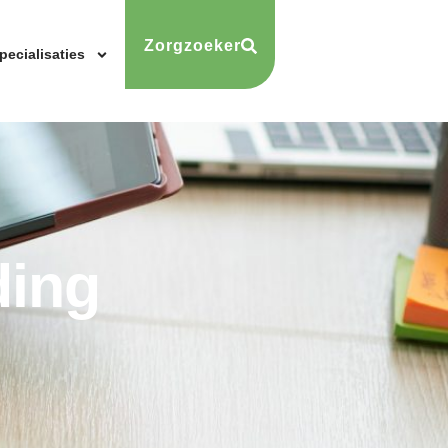
Zorgzoeker
pecialisaties
ding