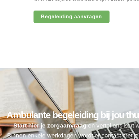
Begeleiding aanvragen
Ambulante begeleiding bij jou thu
Start hier je zorgaanvraag
en vertel ons kort 
Binnen enkele werkdagen wordt er contact met 