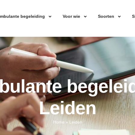
mbulante begeleiding
Voor wie
Soorten
S
ulante begelei
Leiden
Home
»
Leiden