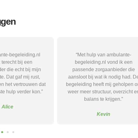
ggen
p van ambulante-
“Met hulp van ambulante-
ng.nl vond ik een
begeleiding.nl ben ik in contact
zorgaanbieder die
gekomen met een passende
wat ik nodig had. De
zorgaanbieder. Daardoor kreeg i
eeft mij geholpen om
snel de juiste begeleiding en voe
uctuur, overzicht en
ik me eindelijk gehoord, begrep
s te krijgen.”
en goed ondersteund.”
Kevin
Sanne