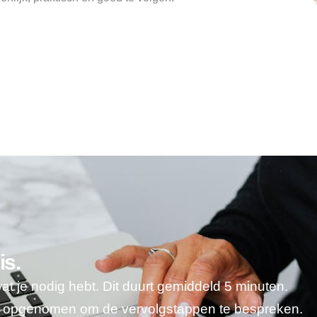
is.
wat je nodig hebt. Dit duurt gemiddeld 5 minuten.
je opgenomen om de vervolgstappen te bespreken.