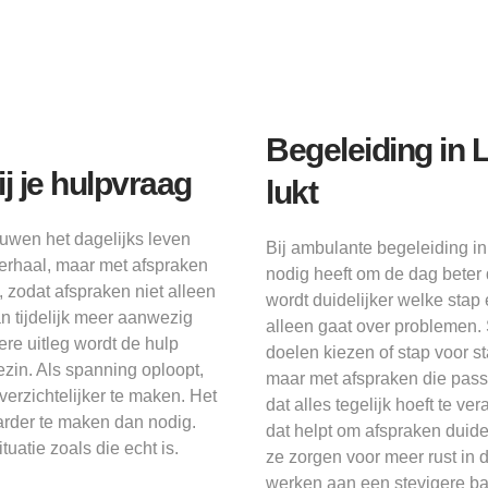
Begeleiding in 
j je hulpvraag
lukt
ouwen het dagelijks leven
Bij ambulante begeleiding i
verhaal, maar met afspraken
nodig heeft om de dag beter
, zodat afspraken niet alleen
wordt duidelijker welke stap e
n tijdelijk meer aanwezig
alleen gaat over problemen.
ere uitleg wordt de hulp
doelen kiezen of stap voor s
ezin. Als spanning oploopt,
maar met afspraken die passe
erzichtelijker te maken. Het
dat alles tegelijk hoeft t
aarder te maken dan nodig.
dat helpt om afspraken duide
uatie zoals die echt is.
ze zorgen voor meer rust in 
werken aan een stevigere ba