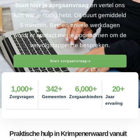
Start hier je zorgaanvraag
en vertel ons
kort wat je nodig hebt. Dit duurt gemiddeld
5 minuten. Binnen enkele werkdagen
wordt er contact met je opgenomen om de
vervolgstappen te bespreken.
Start zorgaanvraag
1,000
+
342
+
6,000
+
20
+
Zorgvragen
Gemeenten
Zorgaanbieders
Jaar
ervaring
Praktische hulp in Krimpenerwaard vanuit