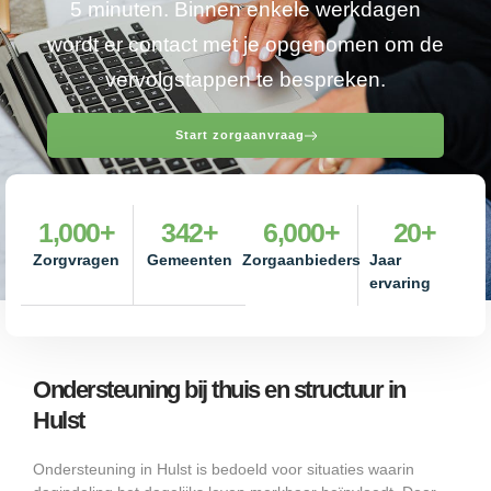
5 minuten. Binnen enkele werkdagen
wordt er contact met je opgenomen om de
vervolgstappen te bespreken.
Start zorgaanvraag
1,000
+
342
+
6,000
+
20
+
Zorgvragen
Gemeenten
Zorgaanbieders
Jaar
ervaring
Ondersteuning bij thuis en structuur in
Hulst
Ondersteuning in Hulst is bedoeld voor situaties waarin