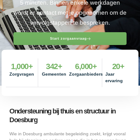
5 minuten. Binnen enkele werkdagen
wordt er contact met je opgenomen om de
vervolgstappen te bespreken.
Start zorgaanvraag
1,000
+
342
+
6,000
+
20
+
Zorgvragen
Gemeenten
Zorgaanbieders
Jaar
ervaring
Ondersteuning bij thuis en structuur in
Doesburg
Wie in Doesburg ambulante begeleiding zoekt, krijgt vooral