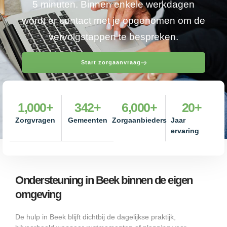
5 minuten. Binnen enkele werkdagen
wordt er contact met je opgenomen om de
vervolgstappen te bespreken.
Start zorgaanvraag
1,000
+
342
+
6,000
+
20
+
Zorgvragen
Gemeenten
Zorgaanbieders
Jaar
ervaring
Ondersteuning in Beek binnen de eigen
omgeving
De hulp in Beek blijft dichtbij de dagelijkse praktijk,