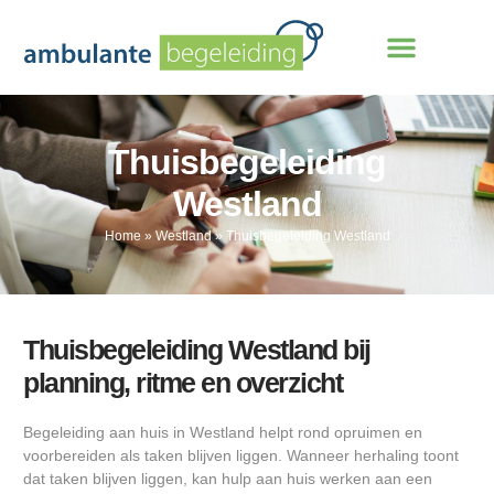
Thuisbegeleiding
Westland
Home
»
Westland
»
Thuisbegeleiding Westland
Thuisbegeleiding Westland bij
planning, ritme en overzicht
Begeleiding aan huis in Westland helpt rond opruimen en
voorbereiden als taken blijven liggen. Wanneer herhaling toont
dat taken blijven liggen, kan hulp aan huis werken aan een