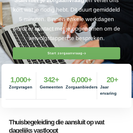
Start hier je zorgaanvraag
en vertel ons
kort wat je nodig hebt. Dit duurt gemiddeld
5 minuten. Binnen enkele werkdagen
wordt er contact met je opgenomen om de
vervolgstappen te bespreken.
Start zorgaanvraag
1,000
+
342
+
6,000
+
20
+
Zorgvragen
Gemeenten
Zorgaanbieders
Jaar
ervaring
Thuisbegeleiding die aansluit op wat
dagelijks vastloopt