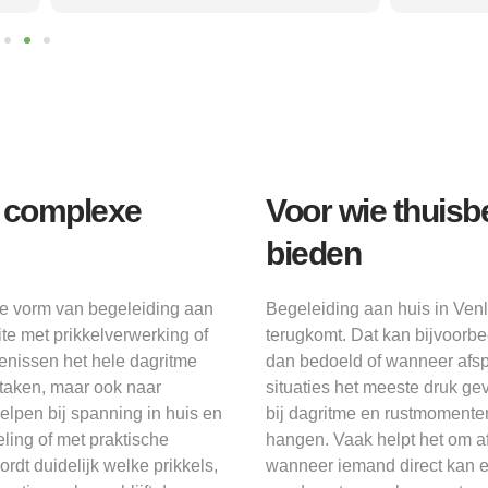
r complexe
Voor wie thuisb
bieden
re vorm van begeleiding aan
Begeleiding aan huis in Venlo
ite met prikkelverwerking of
terugkomt. Dat kan bijvoorbe
nissen het hele dagritme
dan bedoeld of wanneer afsp
e taken, maar ook naar
situaties het meeste druk ge
elpen bij spanning in huis en
bij dagritme en rustmomenten 
ling of met praktische
hangen. Vaak helpt het om af
dt duidelijk welke prikkels,
wanneer iemand direct kan e