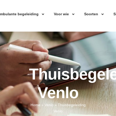
mbulante begeleiding
Voor wie
Soorten
S
Thuisbegele
Venlo
Home
»
Venlo
»
Thuisbegeleiding
Venlo