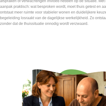
afspraken of verwachtingen invloed hebben op de situatie. Met r
aanpak praktisch: wat besproken wordt, moet thuis getest en 
ontstaat meer ruimte voor stabieler wonen en duidelijkere keuz
begeleiding losraakt van de dagelijkse werkelijkheid. Zo ontsta
zonder dat de thuissituatie onnodig wordt verzwaard.