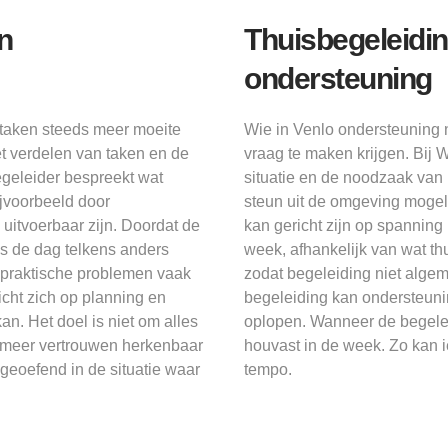
n
Thuisbegeleid
ondersteuning
 taken steeds meer moeite
Wie in Venlo ondersteuning n
t verdelen van taken en de
vraag te maken krijgen. Bij
geleider bespreekt wat
situatie en de noodzaak van 
ijvoorbeeld door
steun uit de omgeving mogelij
uitvoerbaar zijn. Doordat de
kan gericht zijn op spanning
als de dag telkens anders
week, afhankelijk van wat th
t praktische problemen vaak
zodat begeleiding niet algeme
cht zich op planning en
begeleiding kan ondersteuni
n. Het doel is niet om alles
oplopen. Wanneer de begelei
n meer vertrouwen herkenbaar
houvast in de week. Zo kan 
geoefend in de situatie waar
tempo.