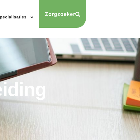
Zorgzoeker
pecialisaties
iding