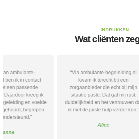
INDRUKKEN
Wat cliënten ze
“Via ambulante-begeleiding.nl
“Met hul
kwam ik terecht bij een
begeleidi
zorgaanbieder die echt bij mijn
passende 
situatie paste. Dat gaf mij rust,
aansloot bij 
duidelijkheid en het vertrouwen dat
begeleiding h
ik met de juiste hulp verder kon.”
weer meer str
balan
Alice