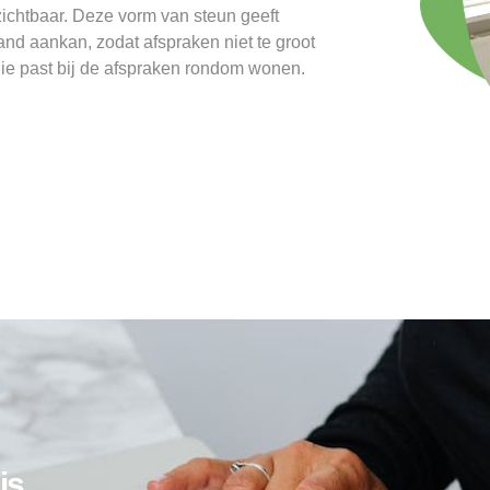
zichtbaar. Deze vorm van steun geeft
nd aankan, zodat afspraken niet te groot
die past bij de afspraken rondom wonen.
is.