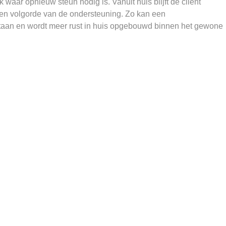
waar opnieuw steun nodig is. Vanuit huis blijft de cliënt
 en volgorde van de ondersteuning. Zo kan een
taan en wordt meer rust in huis opgebouwd binnen het gewone