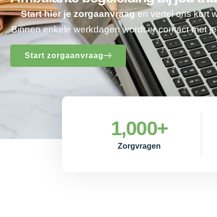
Start hier je zorgaanvraag
en vertel ons kort 
Binnen enkele werkdagen wordt er contact met 
Start zorgaanvraag
1,000
+
Zorgvragen