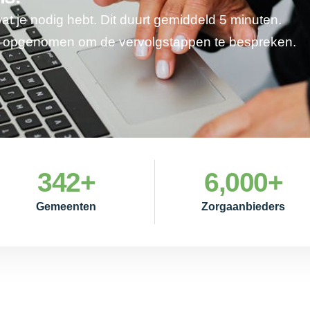
wat je nodig hebt. Dit duurt gemiddeld 5 minuten.
je opgenomen om de vervolgstappen te bespreken.
342
+
6,000
+
Gemeenten
Zorgaanbieders