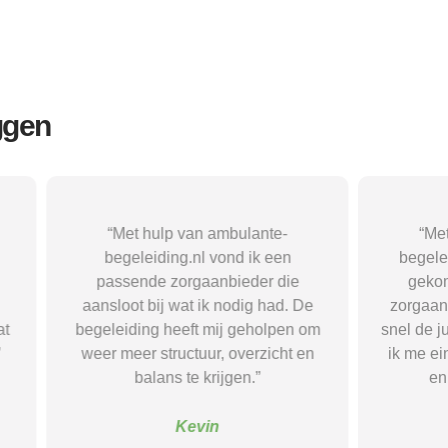
ggen
p van ambulante-
“Met hulp van ambulante-
ng.nl vond ik een
begeleiding.nl ben ik in contact
zorgaanbieder die
gekomen met een passende
wat ik nodig had. De
zorgaanbieder. Daardoor kreeg i
eeft mij geholpen om
snel de juiste begeleiding en voe
uctuur, overzicht en
ik me eindelijk gehoord, begrep
s te krijgen.”
en goed ondersteund.”
Kevin
Sanne