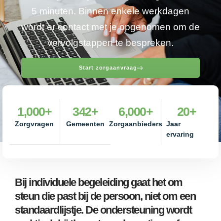
5 minuten. Binnen enkele werkdagen
wordt er contact met je opgenomen om de
vervolgstappen te bespreken.
Start zorgaanvraag
1,000
+
342
+
6,000
+
20
+
Zorgvragen
Gemeenten
Zorgaanbieders
Jaar
ervaring
Bij individuele begeleiding gaat het om
steun die past bij de persoon, niet om een
standaardlijstje. De ondersteuning wordt