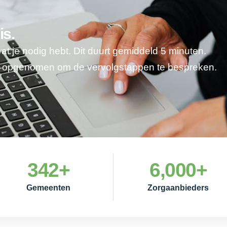
is.
wat je nodig hebt. Dit duurt gemiddeld 5 minuten.
je opgenomen om de vervolgstappen te bespreken.
342
+
6,000
+
Gemeenten
Zorgaanbieders