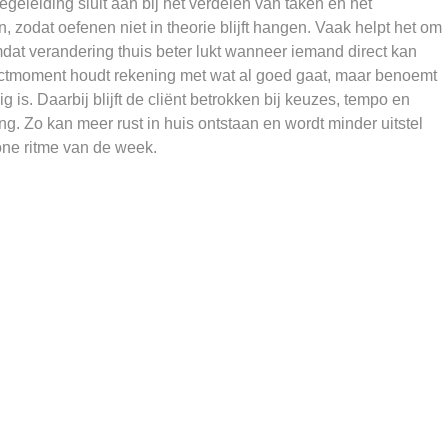
egeleiding sluit aan bij het verdelen van taken en het
 zodat oefenen niet in theorie blijft hangen. Vaak helpt het om
dat verandering thuis beter lukt wanneer iemand direct kan
actmoment houdt rekening met wat al goed gaat, maar benoemt
is. Daarbij blijft de cliënt betrokken bij keuzes, tempo en
g. Zo kan meer rust in huis ontstaan en wordt minder uitstel
ne ritme van de week.