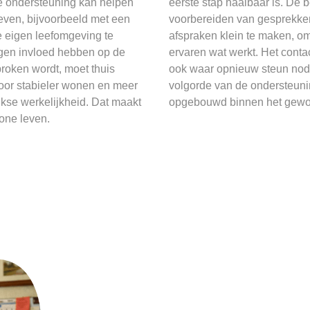
De ondersteuning kan helpen
eerste stap haalbaar is. De b
even, bijvoorbeeld met een
voorbereiden van gesprekken,
de eigen leefomgeving te
afspraken klein te maken, om
ingen invloed hebben op de
ervaren wat werkt. Het cont
proken wordt, moet thuis
ook waar opnieuw steun nodig 
oor stabieler wonen en meer
volgorde van de ondersteunin
jkse werkelijkheid. Dat maakt
opgebouwd binnen het gewo
one leven.