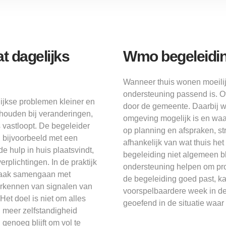
t dagelijks
Wmo begeleidin
Wanneer thuis wonen moeilij
ondersteuning passend is. O
ijkse problemen kleiner en
door de gemeente. Daarbij w
 houden bij veranderingen,
omgeving mogelijk is en waar 
vastloopt. De begeleider
op planning en afspraken, st
, bijvoorbeeld met een
afhankelijk van wat thuis he
e hulp in huis plaatsvindt,
begeleiding niet algemeen bl
erplichtingen. In de praktijk
ondersteuning helpen om pr
 vaak samengaan met
de begeleiding goed past, ka
herkennen van signalen van
voorspelbaardere week in de
et doel is niet om alles
geoefend in de situatie waar 
n meer zelfstandigheid
genoeg blijft om vol te