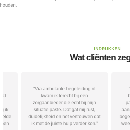
houden.
INDRUKKEN
Wat cliënten ze
“Via ambulante-begeleiding.nl
“Met hul
kwam ik terecht bij een
begeleidi
zorgaanbieder die echt bij mijn
passende 
situatie paste. Dat gaf mij rust,
aansloot bij 
duidelijkheid en het vertrouwen dat
begeleiding h
ik met de juiste hulp verder kon.”
weer meer str