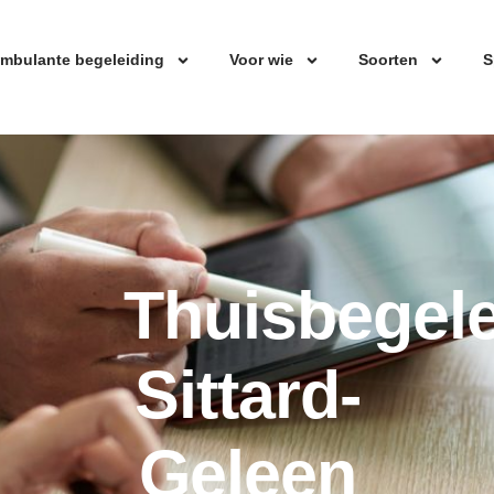
mbulante begeleiding
Voor wie
Soorten
S
Thuisbegele
Sittard-
Geleen