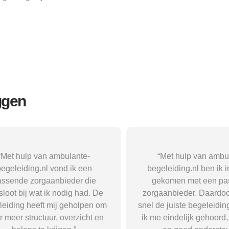
ggen
p van ambulante-
“Met hulp van ambulante-
ng.nl vond ik een
begeleiding.nl ben ik in contact
zorgaanbieder die
gekomen met een passende
wat ik nodig had. De
zorgaanbieder. Daardoor kreeg i
eeft mij geholpen om
snel de juiste begeleiding en voe
uctuur, overzicht en
ik me eindelijk gehoord, begrep