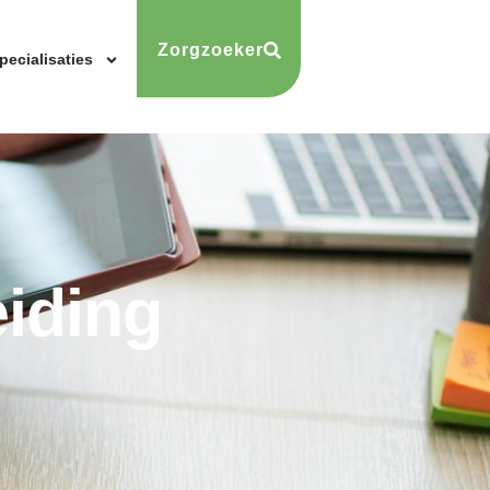
Zorgzoeker
pecialisaties
iding