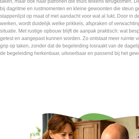
taken, maar ook naar patronen die thuis telkens terugkomen. 
bij dagritme en rustmomenten en kleine gewoonten die steun g
stappenlijst op maat of met aandacht voor wat al lukt. Door in 
werken, wordt duidelijk welke prikkels, afspraken of verwacht
situatie. Met rustige opbouw blijft de aanpak praktisch: wat bes
getest en aangepast kunnen worden. Zo ontstaat meer ruimte v
grip op taken, zonder dat de begeleiding losraakt van de dageli
de begeleiding herkenbaar, uitvoerbaar en passend bij het gew