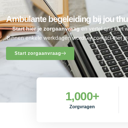
Ambulante begeleiding bij jou thu
Start hier je zorgaanvraag
en vertel ons kort 
Binnen enkele werkdagen wordt er contact met 
Start zorgaanvraag
1,000
+
Zorgvragen