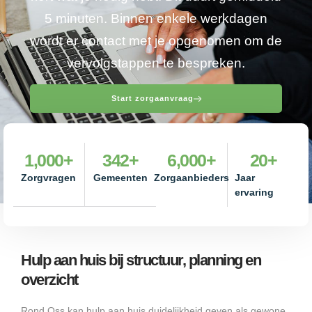
5 minuten. Binnen enkele werkdagen
wordt er contact met je opgenomen om de
vervolgstappen te bespreken.
Start zorgaanvraag
1,000
+
342
+
6,000
+
20
+
Zorgvragen
Gemeenten
Zorgaanbieders
Jaar
ervaring
Hulp aan huis bij structuur, planning en
overzicht
Rond Oss kan hulp aan huis duidelijkheid geven als gewone