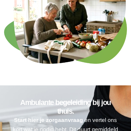
Ambulante begeleiding bij jou
thuis.
Start hier je zorgaanvraag
en vertel ons
kort wat je nodig hebt. Dit duurt gemiddeld