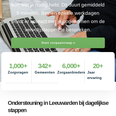
kort wat je nodig hebt. Dit duurt gemiddeld
5 minuten. Binnen enkele werkdagen
wordt er contact met je opgenomen om de
vervolgstappen te bespreken.
Start zorgaanvraag
1,000
+
342
+
6,000
+
20
+
Zorgvragen
Gemeenten
Zorgaanbieders
Jaar
ervaring
Ondersteuning in Leeuwarden bij dagelijkse
stappen