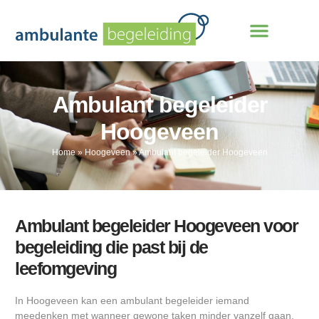
Ambulant begeleider
Hoogeveen
Home
»
Hoogeveen
»
Ambulant begeleider Hoogeveen
Ambulant begeleider Hoogeveen voor
begeleiding die past bij de
leefomgeving
In Hoogeveen kan een ambulant begeleider iemand
meedenken met wanneer gewone taken minder vanzelf gaan.