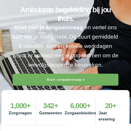
Ambulante begeleiding bij jou
thuis.
Start hier je zorgaanvraag
en vertel ons
kort wat je nodig hebt. Dit duurt gemiddeld
5 minuten. Binnen enkele werkdagen
wordt er contact met je opgenomen om de
vervolgstappen te bespreken.
Start zorgaanvraag
1,000
+
342
+
6,000
+
20
+
Zorgvragen
Gemeenten
Zorgaanbieders
Jaar
ervaring