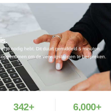
is.
wat je nodig hebt. Dit duurt gemiddeld 5 minuten.
je opgenomen om de vervolgstappen te bespreken.
342
+
6,000
+