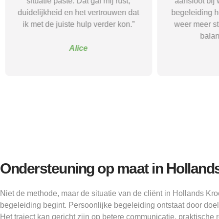
situatie paste. Dat gaf mij rust,
aansloot bij 
duidelijkheid en het vertrouwen dat
begeleiding h
ik met de juiste hulp verder kon.”
weer meer str
balan
Alice
Ondersteuning op maat in Holland
Niet de methode, maar de situatie van de cliënt in Hollands Kr
begeleiding begint. Persoonlijke begeleiding ontstaat door doel
Het traject kan gericht zijn op betere communicatie, praktische