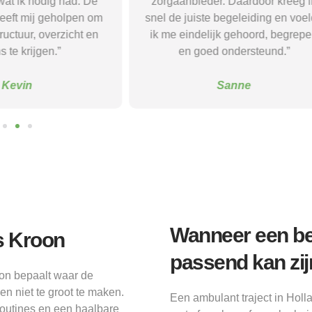
wat ik nodig had. De
zorgaanbieder. Daardoor kreeg i
eeft mij geholpen om
snel de juiste begeleiding en voe
uctuur, overzicht en
ik me eindelijk gehoord, begrep
s te krijgen.”
en goed ondersteund.”
Kevin
Sanne
Wanneer een be
s Kroon
passend kan zij
oon bepaalt waar de
en niet te groot te maken.
Een ambulant traject in Holl
 routines en een haalbare