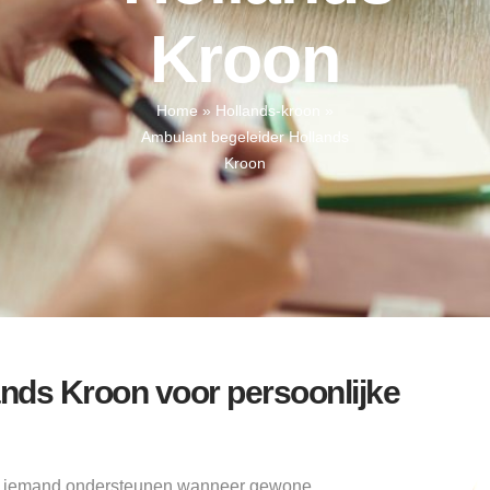
Kroon
Home
»
Hollands-kroon
»
Ambulant begeleider Hollands
Kroon
nds Kroon voor persoonlijke
er iemand ondersteunen wanneer gewone