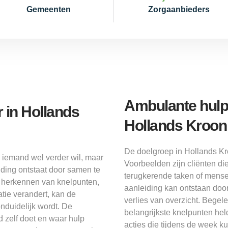
Gemeenten
Zorgaanbieders
Ambulante hulp 
 in Hollands
Hollands Kroon
De doelgroep in Hollands Kroo
n iemand wel verder wil, maar
Voorbeelden zijn cliënten di
eiding ontstaat door samen te
terugkerende taken of mensen 
t herkennen van knelpunten,
aanleiding kan ontstaan door
tie verandert, kan de
verlies van overzicht. Begelei
nduidelijk wordt. De
belangrijkste knelpunten hel
d zelf doet en waar hulp
acties die tijdens de week 