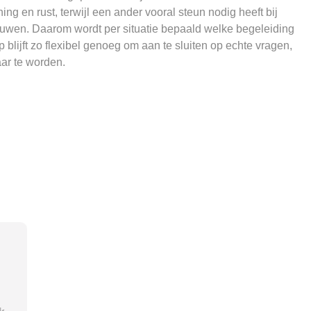
ing en rust, terwijl een ander vooral steun nodig heeft bij
rouwen. Daarom wordt per situatie bepaald welke begeleiding
 blijft zo flexibel genoeg om aan te sluiten op echte vragen,
ar te worden.
“Via ambulante-begeleiding.nl
“Me
kwam ik terecht bij een
bege
zorgaanbieder die echt bij mijn
pass