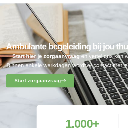
Ambulante begeleiding bij jou thu
Start hier je zorgaanvraag
en vertel ons kort 
Binnen enkele werkdagen wordt er contact met 
Start zorgaanvraag
1,000
+