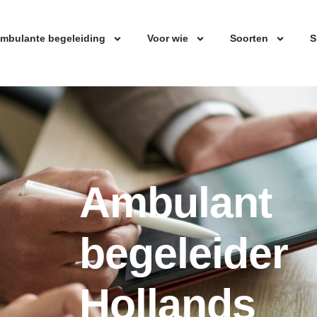
mbulante begeleiding
Voor wie
Soorten
S
Ambulant
begeleider
Hollands