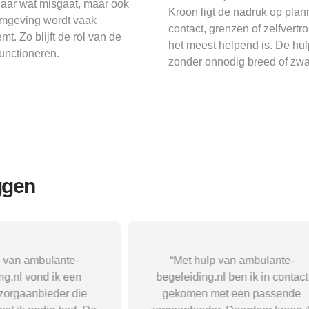
naar wat misgaat, maar ook
Kroon ligt de nadruk op plann
 omgeving wordt vaak
contact, grenzen of zelfvert
t. Zo blijft de rol van de
het meest helpend is. De hulp
functioneren.
zonder onnodig breed of zwa
ggen
p van ambulante-
“Met hulp van ambulante-
ng.nl vond ik een
begeleiding.nl ben ik in contact
zorgaanbieder die
gekomen met een passende